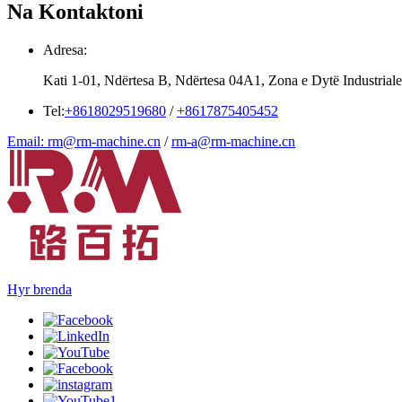
Na Kontaktoni
Adresa:
Kati 1-01, Ndërtesa B, Ndërtesa 04A1, Zona e Dytë Industriale
Tel:
+8618029519680
/
+8617875405452
Email: rm@rm-machine.cn
/
rm-a@rm-machine.cn
Hyr brenda