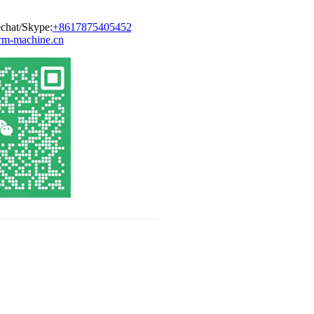
chat/Skype:
+8617875405452
m-machine.cn