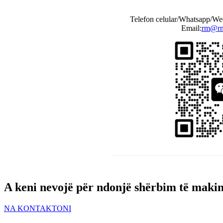
Telefon celular/Whatsapp/We
Email:
rm@rm
A keni nevojë për ndonjë shërbim të makin
NA KONTAKTONI