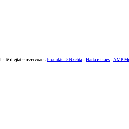
a të drejtat e rezervuara.
Produkte të Nxehta
-
Harta e faqes
-
AMP Mo