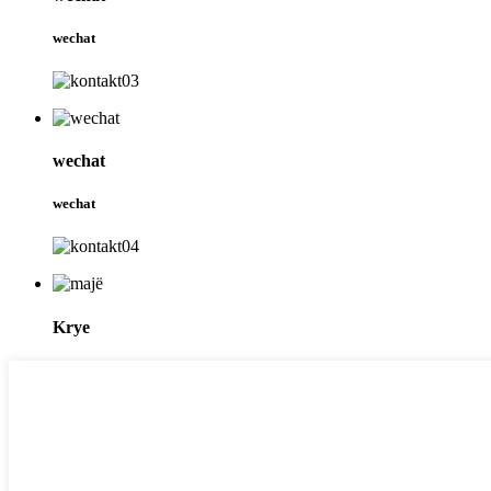
wechat
wechat
wechat
Krye