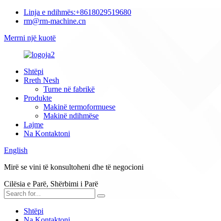
Linja e ndihmës:
+8618029519680
rm@rm-machine.cn
Merrni një kuotë
Shtëpi
Rreth Nesh
Turne në fabrikë
Produkte
Makinë termoformuese
Makinë ndihmëse
Lajme
Na Kontaktoni
English
Mirë se vini të konsultoheni dhe të negocioni
Cilësia e Parë, Shërbimi i Parë
Shtëpi
Na Kontaktoni