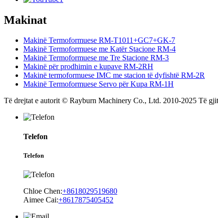
Makinat
Makinë Termoformuese RM-T1011+GC7+GK-7
Makinë Termoformuese me Katër Stacione RM-4
Makinë Termoformuese me Tre Stacione RM-3
Makinë për prodhimin e kupave RM-2RH
Makinë termoformuese IMC me stacion të dyfishtë RM-2R
Makinë Termoformuese Servo për Kupa RM-1H
Të drejtat e autorit © Rayburn Machinery Co., Ltd. 2010-2025 Të gjith
Telefon
Telefon
Chloe Chen:
+8618029519680
Aimee Cai:
+8617875405452