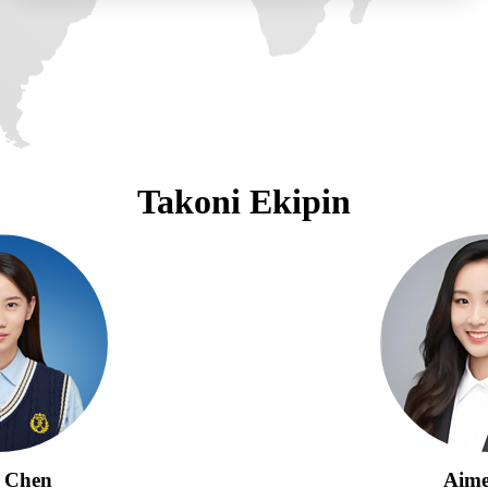
Takoni Ekipin
 Chen
Aime