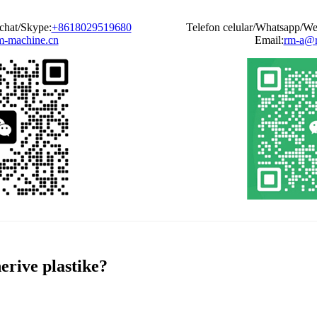
chat/Skype:
+8618029519680
Telefon celular/Whatsapp/We
-machine.cn
Email:
rm-a@r
erive plastike?