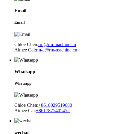
Email
Email
Chloe Chen:
rm@rm-machine.cn
Aimee Cai:
rm-a@rm-machine.cn
Whatsapp
Whatsapp
Chloe Chen:
+8618029519680
Aimee Cai:
+8617875405452
wechat